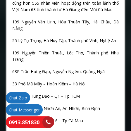
cùng hơn 555 nhân viên hoạt động trên toàn lảnh thổ
Việt Nam 63 tỉnh thành từ Hà Giang đến Mũi Cà Mau :
199 Nguyễn Văn Linh, Hòa Thuận Tây, Hải Châu, Đà
Nẵng
55 Lý Tự Trọng, Hà Huy Tập, Thành phố Vinh, Nghệ An
199 Nguyễn Thiện Thuật, Lộc Thọ, Thành phố Nha
Trang
63P Trần Hưng Đạo, Nguyễn Ngiêm, Quảng Ngãi
33 Phố Mã Mây – Hoàn Kiếm – Hà Nội
199 Trần Hưng Đạo – Q1 – Tp.HCM
Chat Zalo
201 Nguyễn Lữ, Nhơn An, An Nhơn, Bình Định
Chat Messenger
99 Lý Thường Kiệt – P.6 – Tp Cà Mau
0913.851830