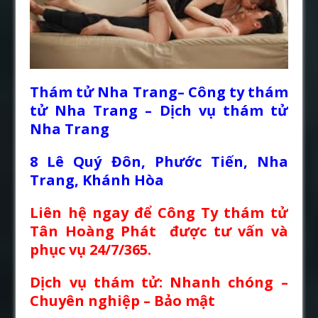
Thám tử Nha Trang
– Công ty
thám
tử Nha Trang
–
Dịch vụ thám tử
Nha Trang
8 Lê Quý Đôn, Phước Tiến, Nha
Trang, Khánh Hòa
Liên hệ ngay để Công Ty thám tử
Tân Hoàng Phát được tư vấn và
phục vụ 24/7/365.
Dịch vụ thám tử: Nhanh chóng –
Chuyên nghiệp – Bảo mật