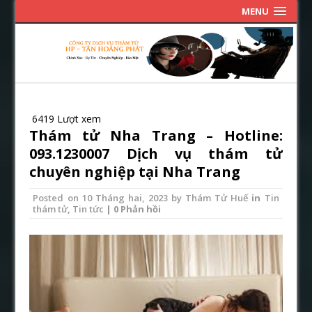
MENU
6419 Lượt xem
Thám tử Nha Trang – Hotline:
093.1230007 Dịch vụ thám tử
chuyên nghiệp tại Nha Trang
Posted on
10 Tháng hai, 2023
by
Thám Tử Huế
in
Tin
thám tử
,
Tin tức
| 0 Phản hồi