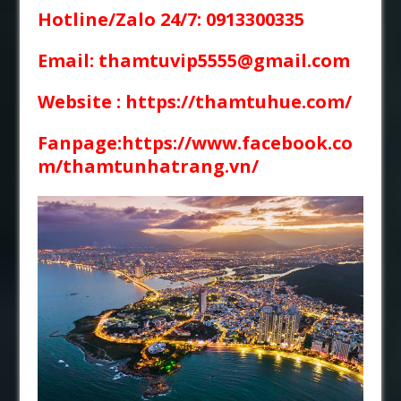
Hotline/Zalo 24/7: 0913300335
Email: thamtuvip5555@gmail.com
Website :
https://thamtuhue.com/
Fanpage:https://www.facebook.co
m/thamtunhatrang.vn/