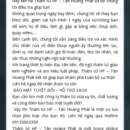
Hãy liên hệ Thám tử HP – Tân Hoàng Phát và để chúng
tôi điều tra giúp bạn.
Không quan trọng ngày hay đêm, chúng tôi sẽ thay bạn
theo dõi, giám sát lịch trình 1 ngày của vợ/chồng bạn
để xem họ đi đâu, làm gì, gặp ai bằng việc chụp ảnh,
quay video,…
Bên cạnh đó, chúng tôi sẵn sàng điều tra và xác minh
chủ nhân của số điện thoại người ấy thường liên lạc,
định vị, rút danh sách gọi đi hoặc đến, đọc tin nhắn, và
xác thực những nghi ngờ bất thường.
Với trang thiết bị hiện đại, tân tiến, độ ngũ thám tử giàu
kinh nghiệm và am hiểu luật pháp, Thám tử HP – Tân
Hoàng Phát kết sẽ giúp bạn khám phá toàn bộ sự thật!
Liên hệ ngay để nhận được tư vấn
BẢO MẬT TUYỆT ĐỐI – HỖ TRỢ 24/24
Bạn cần tìm một công ty thám tử vừa uy tín, chất lượng
và cũng đảm bảo bảo mật tuyệt đối?
Vậy thì Thám tử HP – Tân Hoàng Phát là một sự lựa
chọn phù hợp cho bạn đó. Liên hệ ngay qua Hotline
0913300335!!!
Thám tử HP – Tân Hoàng Phát là một trong những