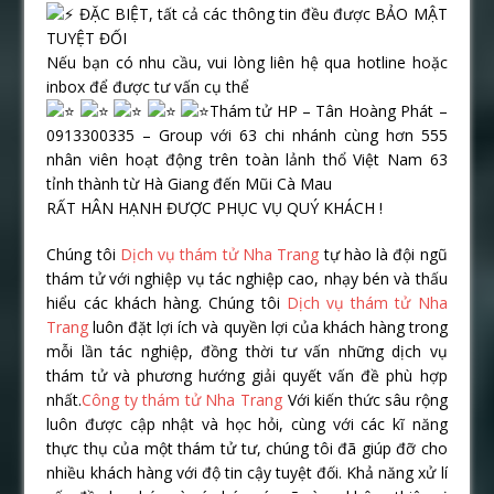
ĐẶC BIỆT, tất cả các thông tin đều được BẢO MẬT
TUYỆT ĐỐI
Nếu bạn có nhu cầu, vui lòng liên hệ qua hotline hoặc
inbox để được tư vấn cụ thể
Thám tử HP – Tân Hoàng Phát
–
0913300335 – Group với 63 chi nhánh cùng hơn 555
nhân viên hoạt động trên toàn lảnh thổ Việt Nam 63
tỉnh thành từ Hà Giang đến Mũi Cà Mau
RẤT HÂN HẠNH ĐƯỢC PHỤC VỤ QUÝ KHÁCH !
Chúng tôi
Dịch vụ thám tử Nha Trang
tự hào là đội ngũ
thám tử với nghiệp vụ tác nghiệp cao, nhạy bén và thấu
hiểu các khách hàng. Chúng tôi
Dịch vụ thám tử Nha
Trang
luôn đặt lợi ích và quyền lợi của khách hàng trong
mỗi lần tác nghiệp, đồng thời tư vấn những dịch vụ
thám tử và phương hướng giải quyết vấn đề phù hợp
nhất.
Công ty thám tử Nha Trang
Với kiến thức sâu rộng
luôn được cập nhật và học hỏi, cùng với các kĩ năng
thực thụ của một thám tử tư, chúng tôi đã giúp đỡ cho
nhiều khách hàng với độ tin cậy tuyệt đối. Khả năng xử lí