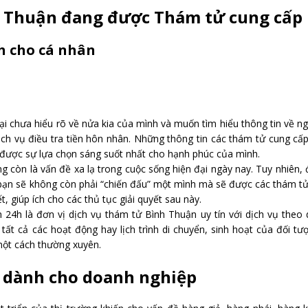
nh Thuận đang được Thám tử cung cấp
h cho cá nhân
lại chưa hiểu rõ về nửa kia của mình và muốn tìm hiểu thông tin về n
ịch vụ điều tra tiền hôn nhân. Những thông tin các thám tử cung cấ
được sự lựa chọn sáng suốt nhất cho hạnh phúc của mình.
ông còn là vấn đề xa lạ trong cuộc sống hiện đại ngày nay. Tuy nhiên,
 bạn sẽ không còn phải “chiến đấu” một mình mà sẽ được các thám t
t, giúp ích cho các thủ tục giải quyết sau này.
24h là đơn vị dịch vụ thám tử Bình Thuận uy tín với dịch vụ theo 
tất cả các hoạt động hay lịch trình di chuyển, sinh hoạt của đối tư
một cách thường xuyên.
 dành cho doanh nghiệp