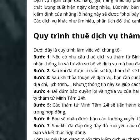
Dịch vụ ngăn chặn các hàng giả, hàng nhái: Sự phá
chất lượng xuất hiện ngày càng nhiều. Lúc này, bạn
kiểm định của những lô hàng này sẽ được “phơi bày”,
Các dịch vụ khác như tìm hiểu, phân tích đối thủ cạn
Quy trình thuê dịch vụ thá
Dưới đây là quy trình làm việc với chúng tôi:
Bước 1:
Nếu có nhu cầu thuê dịch vụ thám tử Bình
nhận thông tin và tư vấn sơ bộ về dịch vụ mà bạn đ
Bước 2:
Sau khi đã được tư vấn sơ bộ, thám tử sẽ tiế
Bước 3:
Sau khi thỏa thuận về dịch vụ, bạn cần cun
địa chỉ, lịch trình,… Những thông tin này sẽ giúp cá
Bước 4:
Để đảm bảo quyền lợi và nghĩa vụ của hai 
ty thám tử Minh Tâm 24h.
Bước 5:
Các thám tử Minh Tâm 24hsẽ tiến hành khả
trong hợp đồng.
Bước 6:
Bạn sẽ nhận được báo cáo thường xuyên từ 
Bước 7:
Sau khi đã đáp ứng đầy đủ mọi yêu cầu của
bạn và kết thúc hợp đồng.
Tóm lại, nếu bạn đang muốn tìm kiếm dịch vụ thám t