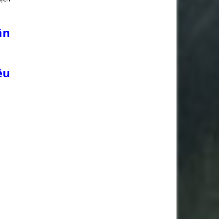
ận
êu