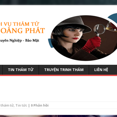
TIN THÁM TỬ
TRUYỆN TRINH THÁM
LIÊN HỆ
 thám tử
,
Tin tức
| 0 Phản hồi