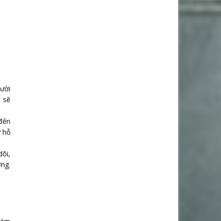
gười
p sẽ
 đến
ử hỗ
dõi,
ợng.