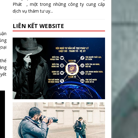
Phát , một trong những công ty cung cấp
dịch vụ thám tư uy...
LIÊN KẾT WEBSITE
huận
cũng
goại
 thế
hàng
uyết