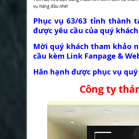
vụ hàng đầu nhé!
Phục vụ 63/63 tỉnh thành t
được yêu cầu của quý khách
Mời quý khách tham khảo nộ
cầu kèm Link Fanpage & Web
Hân hạnh được phục vụ quý
Công ty thá