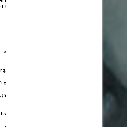
 kém
y tờ
tiếp
ạng,
công
uận
 cho
dịch