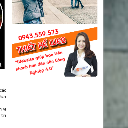
 các
hách
h vi
 tin