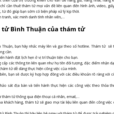
t triển của thị trường khiến cho vấn đề hàng giả, hàng nhái, hàng
 chỉ cần thuê thám tử mọi vấn đề liên quan đến hình ảnh, video, giấ
 từ đó giúp bạn sớm có biện pháp xử lý kịp thời.
h tranh, xác minh danh tính nhân viên,…
m tử Bình Thuận của thám tử
 Thuận, bạn hãy nhấc máy lên và gọi theo số hotline. Thám tử sẽ 
ang cần.
n hành đặt lịch hẹn ở vị trí thuận tiện cho bạn.
g cấp các thông tin liên quan như họ tên đối tượng, đặc điểm nhận d
c thám tử dễ dàng thực hiện công việc của mình.
bên, bạn sẽ được ký hợp hợp đồng với các điều khoản rõ ràng với 
o sát địa bàn và tiến hành thực hiện các công việc theo thỏa th
thám tử thông qua điện thoại cá nhân, email,…
 khách hàng, thám tử sẽ giao mọi tài liệu liên quan đến công việc
ử Bình Thuận thì hãy liên hệ ngay với thám tử để được trải nghiệm 