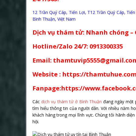
12 Trần Quý Cáp, Tiến Lợi, T12 Trần Quý Cáp, Tiến
Bình Thuận, Việt Nam
Dịch vụ thám tử: Nhanh chóng –
Hotline/Zalo 24/7: 0913300335
Email: thamtuvip5555@gmail.co
Website :
https://thamtuhue.com
Fanpage:https://www.facebook.
Các
dịch vụ thám tử ở Bình Thuận
đang ngày một p
tìm hiểu thông tin của người dân. Với nhiều năm ho
khách hàng trong mọi lĩnh vực. Chúng tôi hãnh diện 
hội.