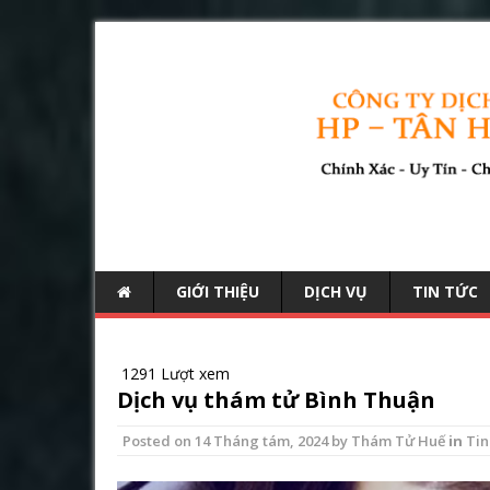
GIỚI THIỆU
DỊCH VỤ
TIN TỨC
1291 Lượt xem
Dịch vụ thám tử Bình Thuận
Posted on
14 Tháng tám, 2024
by
Thám Tử Huế
in
Tin