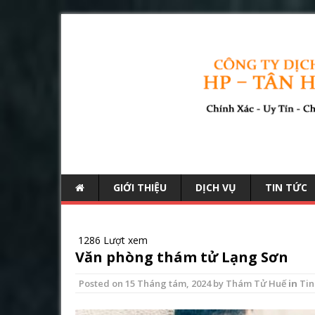
GIỚI THIỆU
DỊCH VỤ
TIN TỨC
1286 Lượt xem
Văn phòng thám tử Lạng Sơn
Posted on
15 Tháng tám, 2024
by
Thám Tử Huế
in
Tin