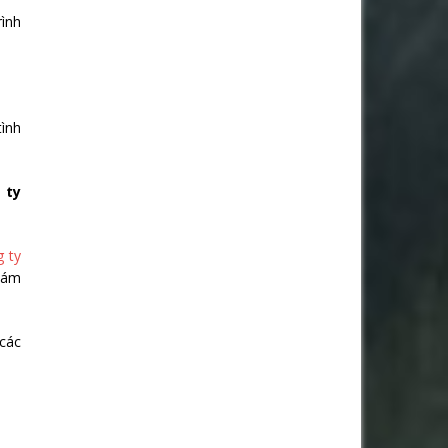
rình
tình
 ty
 ty
thám
 các