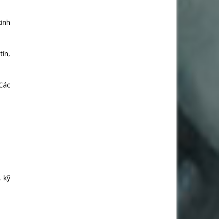
kinh
tín,
 Các
, kỹ