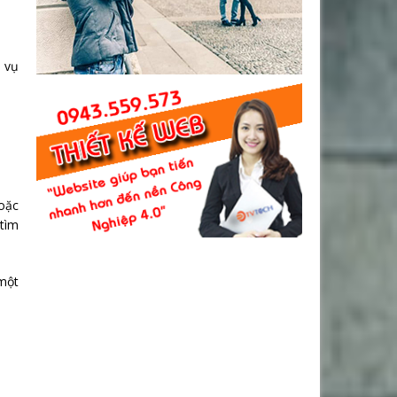
 vụ
hoặc
 tìm
 một