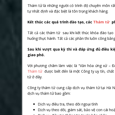
Thám tử là những người có trình độ chuyên môn rất 
tự nhất định và đặc biệt là tôn trọng khách hàng.
Kết thúc các quá trình đào tạo, các
Thám tử
ph
Tất cả các thám tử sau khi kết thúc khóa đào tạo sẽ
huống thực hành. Tất cả các phần thi luôn công bằn
Sau khi vượt qua kỳ thi và đáp ứng đủ điều k
giao phó.
Với phương châm làm việc là “Văn hóa ứng xử – Đ
Thám tử
được biết đến là một Công ty uy tín, chấ
tử ở đây.
Công ty thám tử cung cấp dịch vụ thám tử tại Hà N
dịch vụ thám tử bao gồm:
Dịch vụ điều tra, theo dõi ngoại tình
Dịch vụ theo dõi, giám sát, bảo vệ con cái ho