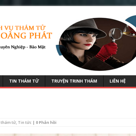
TIN THÁM TỬ
TRUYỆN TRINH THÁM
LIÊN HỆ
 thám tử
,
Tin tức
| 0 Phản hồi