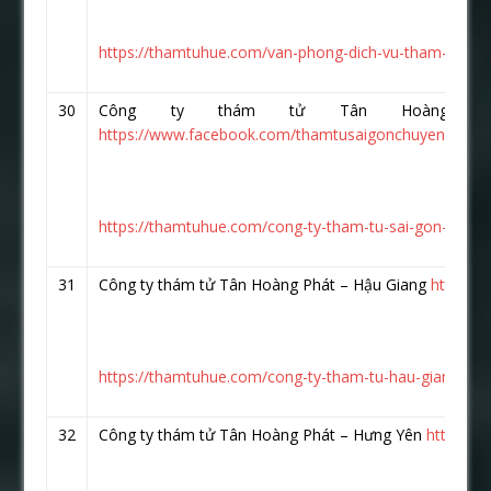
https://thamtuhue.com/van-phong-dich-vu-tham-tu-hoa-
30
Công ty thám tử Tân Hoàng P
https://www.facebook.com/thamtusaigonchuyennghiep
https://thamtuhue.com/cong-ty-tham-tu-sai-gon-uy-ti
31
Công ty thám tử Tân Hoàng Phát – Hậu Giang
https:/
https://thamtuhue.com/cong-ty-tham-tu-hau-giang-10
32
Công ty thám tử Tân Hoàng Phát – Hưng Yên
https://