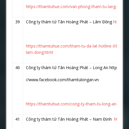
https://thamtuhue.com/van-phong-tham-tu-lang-son.h
39
Công ty thám tử Tân Hoàng Phát – Lâm Đồng
https:/
https://thamtuhue.com/tham-tu-da-lat-hotline-093-123
lam-dong.html
40
Công ty thám tử Tân Hoàng Phát – Long An https:
//www.facebook.com/thamtulongan.vn
https://thamtuhue.com/cong-ty-tham-tu-long-an-uy-tin
41
Công ty thám tử Tân Hoàng Phát – Nam Định
https:/