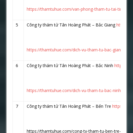
https://thamtuhue.com/van-phong-tham-tu-tai-tinh-bac
5
Công ty thám tử Tân Hoàng Phát – Bắc Giang
https:/
https://thamtuhue.com/dich-vu-tham-tu-bac-giang-uy-ti
6
Công ty thám tử Tân Hoàng Phát – Bắc Ninh
https://
https://thamtuhue.com/dich-vu-tham-tu-bac-ninh-uy-tin
7
Công ty thám tử Tân Hoàng Phát – Bến Tre
https://w
https://thamtuhue.com/cong-ty-tham-tu-ben-tre-uy-tin-