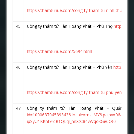
https://thamtuhue.com/cong-ty-tham-tu-ninh-thuan-uy-
45
Công ty thám tử Tân Hoàng Phát – Phú Thọ
https://w
https://thamtuhue.com/5694.html
46
Công ty thám tử Tân Hoàng Phát – Phú Yên
https://w
https://thamtuhue.com/cong-ty-tham-tu-phu-yen-uy-tin
47
Công ty thám tử Tân Hoàng Phát – Quảng 
id=100063704539343&locale=ms_MY&paipv=0&eav
ipSyU1KKhf9rdR1QLql_nnXtC84vWqokGe6Ot0