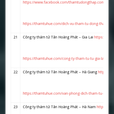
https://www.facebook.com/thamtudongthap.com.vn/
https://thamtuhue.com/dich-vu-tham-tu-dong-thap-tai-s
21
Công ty thám tử Tân Hoàng Phát – Gia Lai
https://www
https://thamtuhue.com/cong-ty-tham-tu-tu-gia-lai-uy-ti
22
Công ty thám tử Tân Hoàng Phát – Hà Giang
https://
https://thamtuhue.com/van-phong-dich-tham-tu-ha-gia
23
Công ty thám tử Tân Hoàng Phát – Hà Nam
https://w