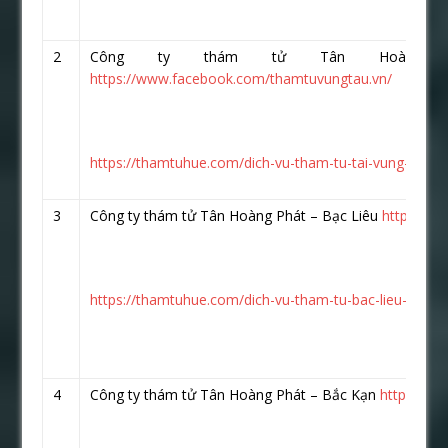
2
Công ty thám tử Tân Hoàng 
https://www.facebook.com/thamtuvungtau.vn/
https://thamtuhue.com/dich-vu-tham-tu-tai-vung-tau-uy
3
Công ty thám tử Tân Hoàng Phát – Bạc Liêu
https://w
https://thamtuhue.com/dich-vu-tham-tu-bac-lieu-uy-tin
4
Công ty thám tử Tân Hoàng Phát – Bắc Kạn
https://w