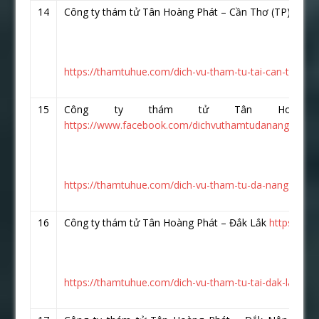
14
Công ty thám tử Tân Hoàng Phát – Cần Thơ (TP)
http
https://thamtuhue.com/dich-vu-tham-tu-tai-can-tho-uy-
15
Công ty thám tử Tân Hoàng
https://www.facebook.com/dichvuthamtudanang.vn/
https://thamtuhue.com/dich-vu-tham-tu-da-nang-uy-tin
16
Công ty thám tử Tân Hoàng Phát – Đắk Lắk
https://w
https://thamtuhue.com/dich-vu-tham-tu-tai-dak-lak.htm