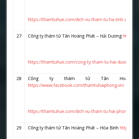
https://thamtuhue.com/dich-vu-tham-tu-ha-tinh-uy-tin-
27
Công ty thám tử Tân Hoàng Phát – Hải Dương
https:/
https://thamtuhue.com/cong-ty-tham-tu-hai-duong-uy-t
28
Công ty thám tử Tân Hoàng 
https://www.facebook.com/thamtuhaiphong.vn/
https://thamtuhue.com/dich-vu-tham-tu-hai-phong-uy-t
29
Công ty thám tử Tân Hoàng Phát – Hòa Bình
https://