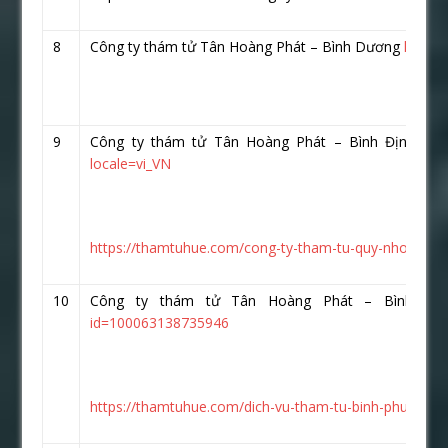
8
Công ty thám tử Tân Hoàng Phát – Bình Dương
https:
9
Công ty thám tử Tân Hoàng Phát – Bình Định
htt
locale=vi_VN
https://thamtuhue.com/cong-ty-tham-tu-quy-nhon-uy-ti
10
Công ty thám tử Tân Hoàng Phát – Bình P
id=100063138735946
https://thamtuhue.com/dich-vu-tham-tu-binh-phuoc-uy-