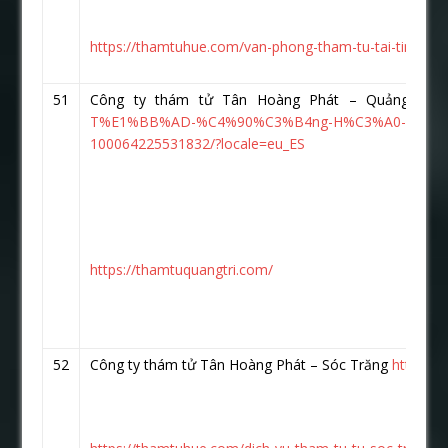
https://thamtuhue.com/van-phong-tham-tu-tai-tinh-qua
51
Công ty thám tử Tân Hoàng Phát – Quảng Trị
T%E1%BB%AD-%C4%90%C3%B4ng-H%C3%A0-Qu%E1
100064225531832/?locale=eu_ES
https://thamtuquangtri.com/
52
Công ty thám tử Tân Hoàng Phát – Sóc Trăng
https:/