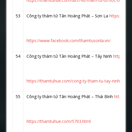
https://thamtuhue.com/dich-vu-tham-tu-tu-soc-trang.h
53
Công ty thám tử Tân Hoàng Phát – Sơn La
https://ww
https://www.facebook.com/thamtusonla.vn/
54
Công ty thám tử Tân Hoàng Phát – Tây Ninh
https://
https://thamtuhue.com/cong-ty-tham-tu-tay-ninh-uy-tin
55
Công ty thám tử Tân Hoàng Phát – Thái Bình
https://
https://thamtuhue.com/5703.html