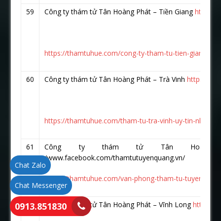
59
Công ty thám tử Tân Hoàng Phát – Tiền Giang
https:/
https://thamtuhue.com/cong-ty-tham-tu-tien-giang-uy-t
60
Công ty thám tử Tân Hoàng Phát – Trà Vinh
https://w
https://thamtuhue.com/tham-tu-tra-vinh-uy-tin-nhat-hi
61
Công ty thám tử Tân Hoàng Ph
/www.facebook.com/thamtutuyenquang.vn/
Chat Zalo
https://thamtuhue.com/van-phong-tham-tu-tuyen-quan
Chat Messenger
62
Công ty thám tử Tân Hoàng Phát – Vĩnh Long
https:/
0913.851830