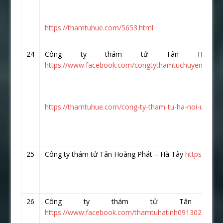
https://thamtuhue.com/5653.html
24
Công ty thám tử Tân Hoàn
https://www.facebook.com/congtythamtuchuyenghiep.v
https://thamtuhue.com/cong-ty-tham-tu-ha-noi-uy-tin-
25
Công ty thám tử Tân Hoàng Phát – Hà Tây
https://ww
26
Công ty thám tử Tân Ho
https://www.facebook.com/thamtuhatinh0913020026/?