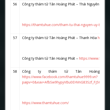
56
Công ty thám tử Tân Hoàng Phát – Thái Nguyên
https
https://thamtuhue.com/tham-tu-thai-nguyen-uy-tin-nha
57
Công ty thám tử Tân Hoàng Phát – Thanh Hóa
https:
Công ty thám tử Tân Hoàng Phát –
https://www.faceb
58
Công ty thám tử Tân Hoàng P
https://www.facebook.com/thamtuhue9999.vn?
paipv=0&eav=AfbSw9hypyVBu0EHVnG83Szf_Fj5HzKR
https://www.thamtuhue.com/