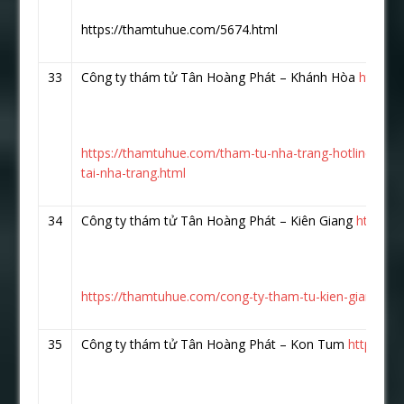
https://thamtuhue.com/5674.html
33
Công ty thám tử Tân Hoàng Phát – Khánh Hòa
https:
https://thamtuhue.com/tham-tu-nha-trang-hotline-093
tai-nha-trang.html
34
Công ty thám tử Tân Hoàng Phát – Kiên Giang
https:/
https://thamtuhue.com/cong-ty-tham-tu-kien-giang-uy-t
35
Công ty thám tử Tân Hoàng Phát – Kon Tum
https://