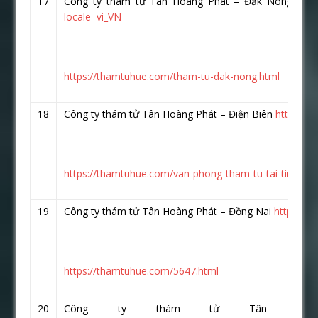
17
Công ty thám tử Tân Hoàng Phát – Đắk Nông :
ht
locale=vi_VN
https://thamtuhue.com/tham-tu-dak-nong.html
18
Công ty thám tử Tân Hoàng Phát – Điện Biên
https://
https://thamtuhue.com/van-phong-tham-tu-tai-tinh-die
19
Công ty thám tử Tân Hoàng Phát – Đồng Nai
https://
https://thamtuhue.com/5647.html
20
Công ty thám tử Tân Hoà