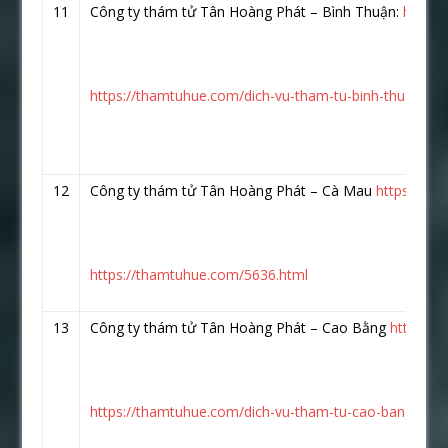
11
Công ty thám tử Tân Hoàng Phát – Bình Thuận:
https:
https://thamtuhue.com/dich-vu-tham-tu-binh-thuan.htm
12
Công ty thám tử Tân Hoàng Phát – Cà Mau
https://w
https://thamtuhue.com/5636.html
13
Công ty thám tử Tân Hoàng Phát – Cao Bằng
https:/
https://thamtuhue.com/dich-vu-tham-tu-cao-bang-uy-ti