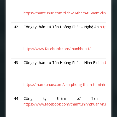
https://thamtuhue.com/dich-vu-tham-tu-nam-dinh.html
42
Công ty thám tử Tân Hoàng Phát – Nghệ An
https://
https://www.facebook.com/thanhhoatt/
43
Công ty thám tử Tân Hoàng Phát – Ninh Bình
https://
https://thamtuhue.com/van-phong-tham-tu-ninh-binh.h
44
Công ty thám tử Tân Hoà
https://www.facebook.com/thamtuninhthuan.vn.net/