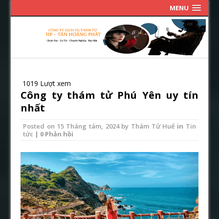
MENU
1019 Lượt xem
Công ty thám tử Phú Yên uy tín
nhất
Posted on
15 Tháng tám, 2024
by
Thám Tử Huế
in
Tin
tức
| 0 Phản hồi