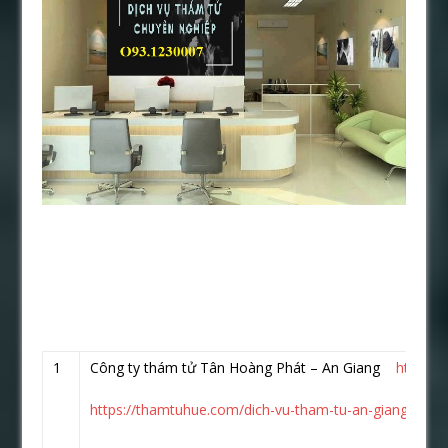
1
Công ty thám tử Tân Hoàng Phát – An Giang
https:/
https://thamtuhue.com/dich-vu-tham-tu-an-giang-uy-tin