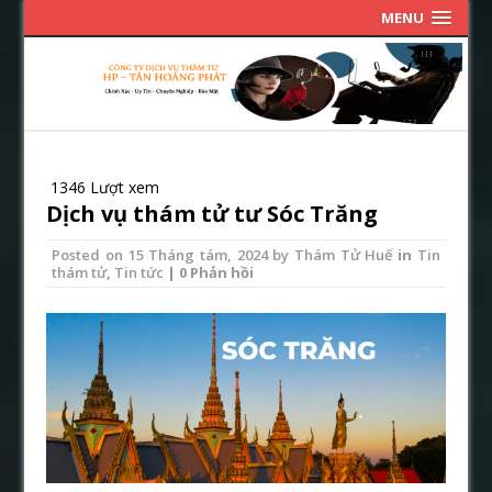
MENU
1346 Lượt xem
Dịch vụ thám tử tư Sóc Trăng
Posted on
15 Tháng tám, 2024
by
Thám Tử Huế
in
Tin
thám tử
,
Tin tức
| 0 Phản hồi