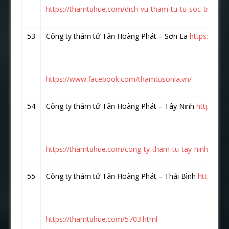
https://thamtuhue.com/dich-vu-tham-tu-tu-soc-trang.h
53
Công ty thám tử Tân Hoàng Phát – Sơn La
https://ww
https://www.facebook.com/thamtusonla.vn/
54
Công ty thám tử Tân Hoàng Phát – Tây Ninh
https://
https://thamtuhue.com/cong-ty-tham-tu-tay-ninh-uy-tin
55
Công ty thám tử Tân Hoàng Phát – Thái Bình
https://
https://thamtuhue.com/5703.html