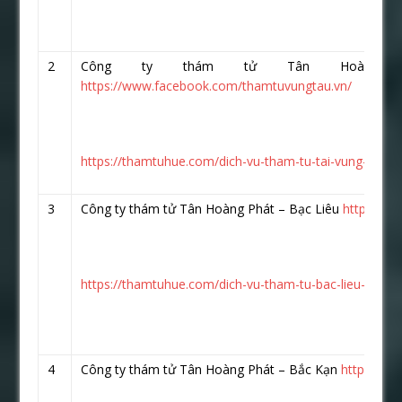
2
Công ty thám tử Tân Hoàng 
https://www.facebook.com/thamtuvungtau.vn/
https://thamtuhue.com/dich-vu-tham-tu-tai-vung-tau-uy
3
Công ty thám tử Tân Hoàng Phát – Bạc Liêu
https://w
https://thamtuhue.com/dich-vu-tham-tu-bac-lieu-uy-tin
4
Công ty thám tử Tân Hoàng Phát – Bắc Kạn
https://w