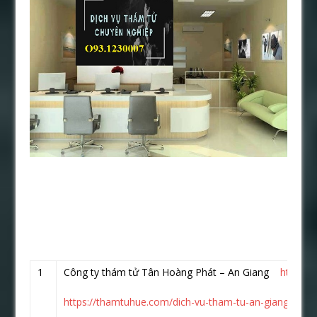
1
Công ty thám tử Tân Hoàng Phát – An Giang
https:/
https://thamtuhue.com/dich-vu-tham-tu-an-giang-uy-tin