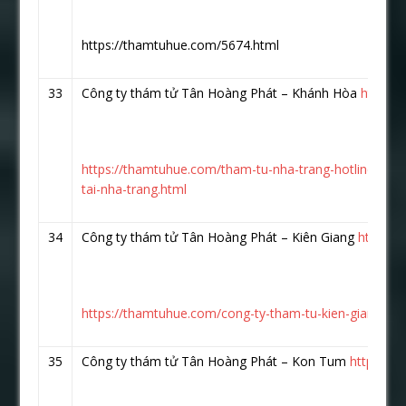
https://thamtuhue.com/5674.html
33
Công ty thám tử Tân Hoàng Phát – Khánh Hòa
https:
https://thamtuhue.com/tham-tu-nha-trang-hotline-093
tai-nha-trang.html
34
Công ty thám tử Tân Hoàng Phát – Kiên Giang
https:/
https://thamtuhue.com/cong-ty-tham-tu-kien-giang-uy-t
35
Công ty thám tử Tân Hoàng Phát – Kon Tum
https://