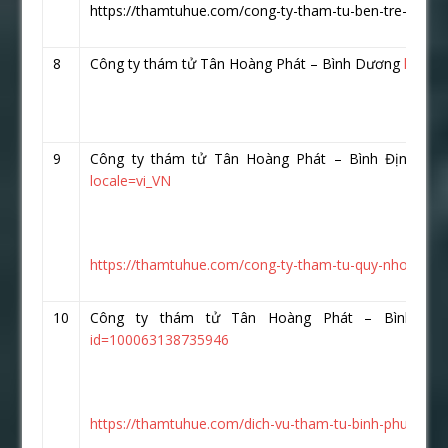
https://thamtuhue.com/cong-ty-tham-tu-ben-tre-uy-tin-
8
Công ty thám tử Tân Hoàng Phát – Bình Dương
https:
9
Công ty thám tử Tân Hoàng Phát – Bình Định
htt
locale=vi_VN
https://thamtuhue.com/cong-ty-tham-tu-quy-nhon-uy-ti
10
Công ty thám tử Tân Hoàng Phát – Bình P
id=100063138735946
https://thamtuhue.com/dich-vu-tham-tu-binh-phuoc-uy-