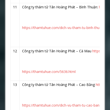
11
Công ty thám tử Tân Hoàng Phát – Bình Thuận:
https:
https://thamtuhue.com/dich-vu-tham-tu-binh-thuan.htm
12
Công ty thám tử Tân Hoàng Phát – Cà Mau
https://w
https://thamtuhue.com/5636.html
13
Công ty thám tử Tân Hoàng Phát – Cao Bằng
https:/
https://thamtuhue.com/dich-vu-tham-tu-cao-bang-uy-ti