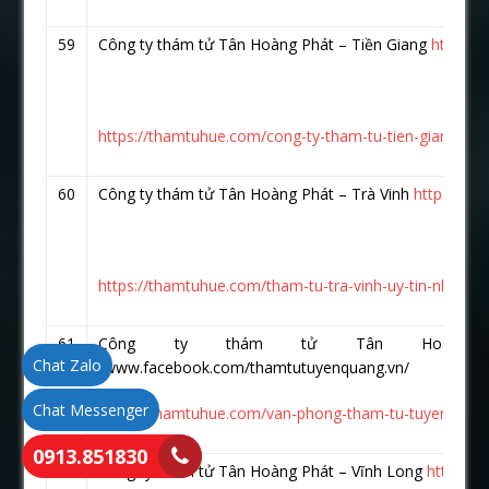
59
Công ty thám tử Tân Hoàng Phát – Tiền Giang
https:/
https://thamtuhue.com/cong-ty-tham-tu-tien-giang-uy-t
60
Công ty thám tử Tân Hoàng Phát – Trà Vinh
https://w
https://thamtuhue.com/tham-tu-tra-vinh-uy-tin-nhat-hi
61
Công ty thám tử Tân Hoàng Ph
Chat Zalo
/www.facebook.com/thamtutuyenquang.vn/
Chat Messenger
https://thamtuhue.com/van-phong-tham-tu-tuyen-quan
0913.851830
62
Công ty thám tử Tân Hoàng Phát – Vĩnh Long
https:/