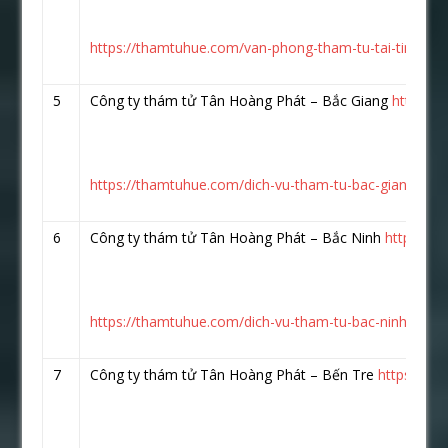
https://thamtuhue.com/van-phong-tham-tu-tai-tinh-bac
5
Công ty thám tử Tân Hoàng Phát – Bắc Giang
https:/
https://thamtuhue.com/dich-vu-tham-tu-bac-giang-uy-ti
6
Công ty thám tử Tân Hoàng Phát – Bắc Ninh
https://
https://thamtuhue.com/dich-vu-tham-tu-bac-ninh-uy-tin
7
Công ty thám tử Tân Hoàng Phát – Bến Tre
https://w