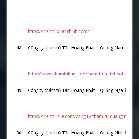
https://thamtuquangbinh.com/
48
Công ty thám tử Tân Hoàng Phát – Quảng Nam
https
https://www.thamtuhue.com/tham-tu-tu-tai-hoi-an-qu
49
Công ty thám tử Tân Hoàng Phát – Quảng Ngãi
https:
https://thamtuhue.com/cong-ty-tham-tu-quang-ngai-uy-
50
Công ty thám tử Tân Hoàng Phát – Quảng Ninh
https: