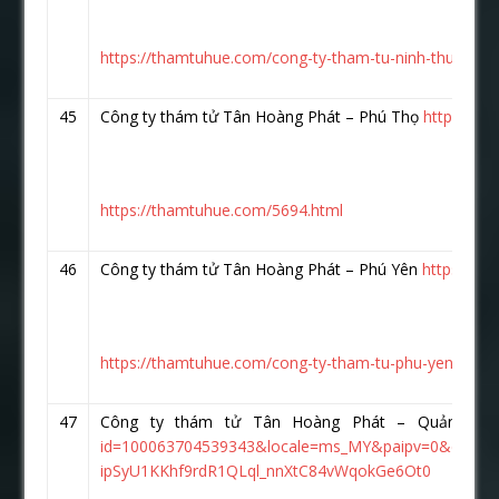
https://thamtuhue.com/cong-ty-tham-tu-ninh-thuan-uy-
45
Công ty thám tử Tân Hoàng Phát – Phú Thọ
https://w
https://thamtuhue.com/5694.html
46
Công ty thám tử Tân Hoàng Phát – Phú Yên
https://w
https://thamtuhue.com/cong-ty-tham-tu-phu-yen-uy-tin
47
Công ty thám tử Tân Hoàng Phát – Quảng 
id=100063704539343&locale=ms_MY&paipv=0&eav
ipSyU1KKhf9rdR1QLql_nnXtC84vWqokGe6Ot0