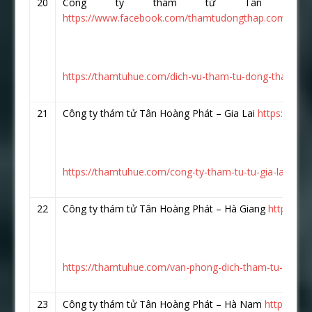
20
Công ty thám tử Tân Hoà
https://www.facebook.com/thamtudongthap.com.vn/
https://thamtuhue.com/dich-vu-tham-tu-dong-thap-tai-s
21
Công ty thám tử Tân Hoàng Phát – Gia Lai
https://www
https://thamtuhue.com/cong-ty-tham-tu-tu-gia-lai-uy-ti
22
Công ty thám tử Tân Hoàng Phát – Hà Giang
https://
https://thamtuhue.com/van-phong-dich-tham-tu-ha-gia
23
Công ty thám tử Tân Hoàng Phát – Hà Nam
https://w