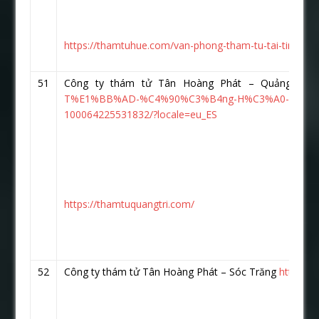
https://thamtuhue.com/van-phong-tham-tu-tai-tinh-qua
51
Công ty thám tử Tân Hoàng Phát – Quảng Trị
T%E1%BB%AD-%C4%90%C3%B4ng-H%C3%A0-Qu%E1
100064225531832/?locale=eu_ES
https://thamtuquangtri.com/
52
Công ty thám tử Tân Hoàng Phát – Sóc Trăng
https:/