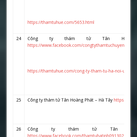
https://thamtuhue.com/5653.html
24
Công ty thám tử Tân Hoàn
https://www.facebook.com/congtythamtuchuyenghiep.v
https://thamtuhue.com/cong-ty-tham-tu-ha-noi-uy-tin-
25
Công ty thám tử Tân Hoàng Phát – Hà Tây
https://ww
26
Công ty thám tử Tân Ho
https://www.facebook.com/thamtuhatinh0913020026/?