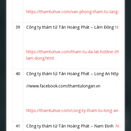
https://thamtuhue.com/van-phong-tham-tu-lang-son.h
39
Công ty thám tử Tân Hoàng Phát – Lâm Đồng
https:/
https://thamtuhue.com/tham-tu-da-lat-hotline-093-123
lam-dong.html
40
Công ty thám tử Tân Hoàng Phát – Long An https:
//www.facebook.com/thamtulongan.vn
https://thamtuhue.com/cong-ty-tham-tu-long-an-uy-tin
41
Công ty thám tử Tân Hoàng Phát – Nam Định
https:/