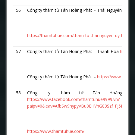
56
Công ty thám tử Tân Hoàng Phát – Thái Nguyên
https
https://thamtuhue.com/tham-tu-thai-nguyen-uy-tin-nha
57
Công ty thám tử Tân Hoàng Phát – Thanh Hóa
https:
Công ty thám tử Tân Hoàng Phát –
https://www.faceb
58
Công ty thám tử Tân Hoàng P
https://www.facebook.com/thamtuhue9999.vn?
paipv=0&eav=AfbSw9hypyVBu0EHVnG83Szf_Fj5HzKR
https://www.thamtuhue.com/