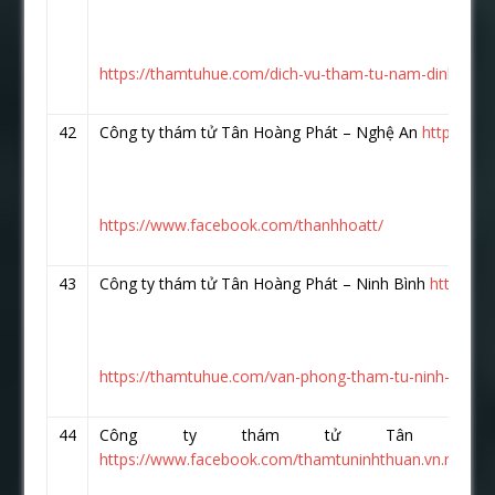
https://thamtuhue.com/dich-vu-tham-tu-nam-dinh.html
42
Công ty thám tử Tân Hoàng Phát – Nghệ An
https://
https://www.facebook.com/thanhhoatt/
43
Công ty thám tử Tân Hoàng Phát – Ninh Bình
https://
https://thamtuhue.com/van-phong-tham-tu-ninh-binh.h
44
Công ty thám tử Tân Hoà
https://www.facebook.com/thamtuninhthuan.vn.net/