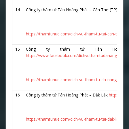
14
Công ty thám tử Tân Hoàng Phát – Cần Thơ (TP)
http
https://thamtuhue.com/dich-vu-tham-tu-tai-can-tho-uy-
15
Công ty thám tử Tân Hoàng
https://www.facebook.com/dichvuthamtudanang.vn/
https://thamtuhue.com/dich-vu-tham-tu-da-nang-uy-tin
16
Công ty thám tử Tân Hoàng Phát – Đắk Lắk
https://w
https://thamtuhue.com/dich-vu-tham-tu-tai-dak-lak.htm