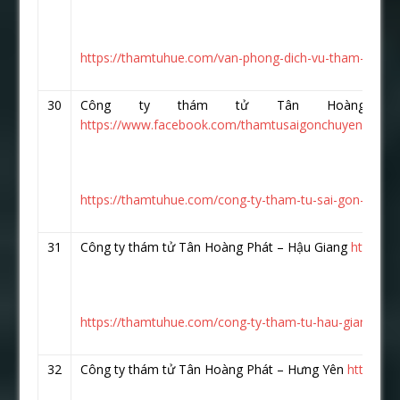
https://thamtuhue.com/van-phong-dich-vu-tham-tu-hoa-
30
Công ty thám tử Tân Hoàng P
https://www.facebook.com/thamtusaigonchuyennghiep
https://thamtuhue.com/cong-ty-tham-tu-sai-gon-uy-ti
31
Công ty thám tử Tân Hoàng Phát – Hậu Giang
https:/
https://thamtuhue.com/cong-ty-tham-tu-hau-giang-10
32
Công ty thám tử Tân Hoàng Phát – Hưng Yên
https://