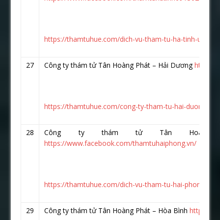
https://thamtuhue.com/dich-vu-tham-tu-ha-tinh-uy-tin-
27
Công ty thám tử Tân Hoàng Phát – Hải Dương
https:/
https://thamtuhue.com/cong-ty-tham-tu-hai-duong-uy-t
28
Công ty thám tử Tân Hoàng 
https://www.facebook.com/thamtuhaiphong.vn/
https://thamtuhue.com/dich-vu-tham-tu-hai-phong-uy-t
29
Công ty thám tử Tân Hoàng Phát – Hòa Bình
https://